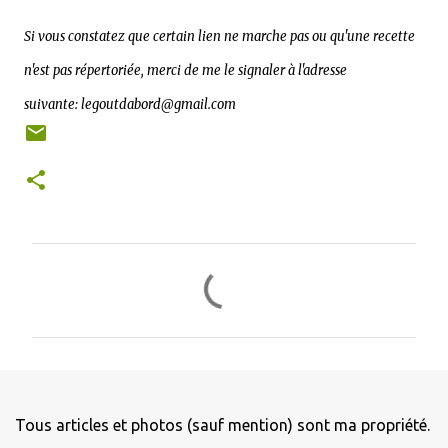
Si vous constatez que certain lien ne marche pas ou qu'une recette
n'est pas répertoriée, merci de me le signaler à l'adresse
suivante:
legoutdabord@gmail.com
C
o
m
m
e
n
Tous articles et photos (sauf mention) sont ma propriété.
t