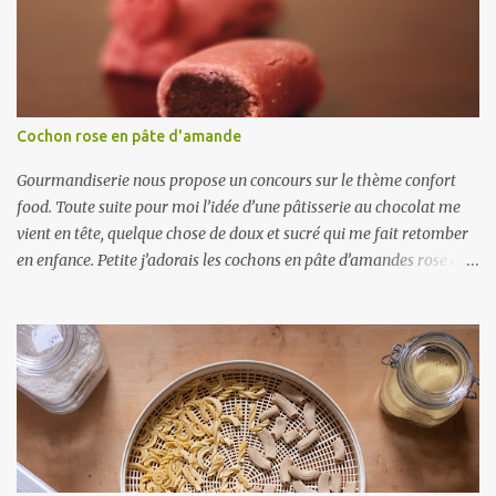
Cochon rose en pâte d'amande
Gourmandiserie nous propose un concours sur le thème confort
food. Toute suite pour moi l’idée d’une pâtisserie au chocolat me
vient en tête, quelque chose de doux et sucré qui me fait retomber
en enfance. Petite j’adorais les cochons en pâte d’amandes rose de
la boulangerie aussi bien pour le coté rigolo, que leur gout. J’ai ici
essayé de tenter de reproduire la recette. Au niveau du gout, ça
ressemble beaucoup à ceux de la boulangerie, un vrai régal. Par
contre niveau esthétique on repassera. Que personne ne me dise
que ça ne ressemble pas à un cochon... Je m’en suis aperçu très
rapidement, et ça n’a cessé de m’énerver ! Ce n’est pas facile à faire
une tête de cochon ! Puis je me suis rendu compte en repassant à la
boulangerie, qu’ils ne posent pas la tête dessus, mais ils la font