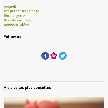
a
Accueil
Préparations de base
i
Boulangerie
r
Recettes sucrées
Recettes salées
e
s
Follow me
Articles les plus consultés