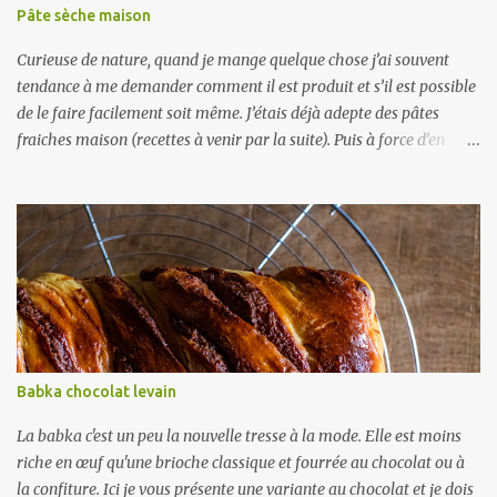
dans le prolongement du boudin. Alors tant pis si on ne dirait pas
Pâte sèche maison
des cochons, mais c’était un régal quand même ! Je vous l'accorde
ça ...
Curieuse de nature, quand je mange quelque chose j’ai souvent
tendance à me demander comment il est produit et s’il est possible
de le faire facilement soit même. J’étais déjà adepte des pâtes
fraiches maison (recettes à venir par la suite). Puis à force d’en
faire, j'ai fini par me demander comment étaient réalisées les pâtes
sèches : sans œuf forcément pour pouvoir les conserver. Donc
simplement de l’eau de la farine. Mais comment peut-on leur
donner la forme, sèchent-elles avec un trou au milieu? J’ai fini par
trouver un extrudeur de pâte, de la même marque que ma
machine à pâte fraiche. Il y a un modèle avec moteur et un
manuel. Mon choix s’est porté sur le mode manuel ( Mercato -
Regina ). Après le 1 er essai, j'ai vite compris l’intérêt du moteur. Les
pâtes du commerce sont majoritairement réalisées avec du blé dur.
Babka chocolat levain
On lit un peu partout que le blé dur, plus riche en gluten, permet
une meilleure tenue des pâtes à la cuisson, qu’elles sont plus fermes
La babka c'est un peu la nouvelle tresse à la mode. Elle est moins
et meilleures en...
riche en œuf qu'une brioche classique et fourrée au chocolat ou à
la confiture. Ici je vous présente une variante au chocolat et je dois