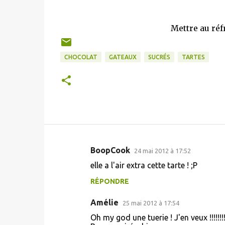
Mettre au réf
CHOCOLAT
GATEAUX
SUCRÉS
TARTES
BoopCook
24 mai 2012 à 17:52
C
elle a l'air extra cette tarte ! ;P
o
RÉPONDRE
m
m
Amélie
25 mai 2012 à 17:54
e
Oh my god une tuerie ! J'en veux !!!!!!!!