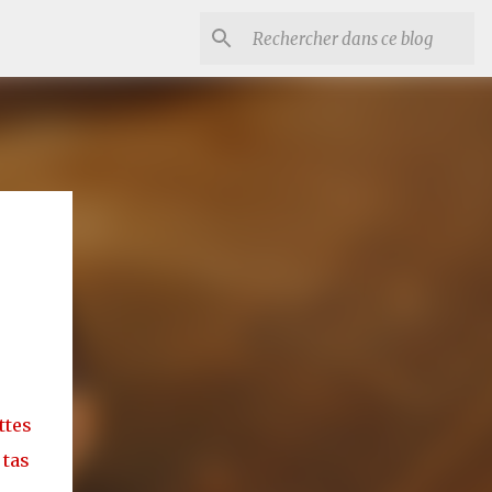
ttes
 tas