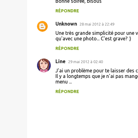
n
Bonne soirée, bisous
t
RÉPONDRE
a
Unknown
28 mai 2012 à 22:49
i
Une très grande simplicité pour une v
r
qu'avec une photo... C'est grave? :)
e
RÉPONDRE
s
Line
29 mai 2012 à 02:40
J'ai un problème pour te laisser des 
Il y a longtemps que je n'ai pas mang
menu ...
RÉPONDRE