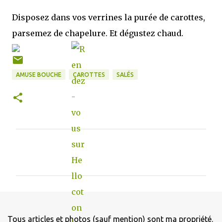
Disposez dans vos verrines la purée de carottes,
parsemez de chapelure. Et dégustez chaud.
AMUSE BOUCHE
CAROTTES
SALÉS
C
o
m
m
e
n
Tous articles et photos (sauf mention) sont ma propriété.