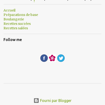
t
a
Accueil
Préparations de base
i
Boulangerie
r
Recettes sucrées
Recettes salées
e
s
Follow me
Fourni par Blogger