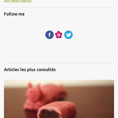
Recettes salées
e
s
Follow me
Articles les plus consultés