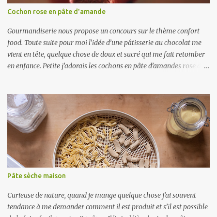
Cochon rose en pâte d'amande
Gourmandiserie nous propose un concours sur le thème confort
food. Toute suite pour moi l’idée d’une pâtisserie au chocolat me
vient en tête, quelque chose de doux et sucré qui me fait retomber
en enfance. Petite j’adorais les cochons en pâte d’amandes rose de
la boulangerie aussi bien pour le coté rigolo, que leur gout. J’ai ici
essayé de tenter de reproduire la recette. Au niveau du gout, ça
ressemble beaucoup à ceux de la boulangerie, un vrai régal. Par
contre niveau esthétique on repassera. Que personne ne me dise
que ça ne ressemble pas à un cochon... Je m’en suis aperçu très
rapidement, et ça n’a cessé de m’énerver ! Ce n’est pas facile à faire
une tête de cochon ! Puis je me suis rendu compte en repassant à la
boulangerie, qu’ils ne posent pas la tête dessus, mais ils la font
dans le prolongement du boudin. Alors tant pis si on ne dirait pas
Pâte sèche maison
des cochons, mais c’était un régal quand même ! Je vous l'accorde
ça ...
Curieuse de nature, quand je mange quelque chose j’ai souvent
tendance à me demander comment il est produit et s’il est possible