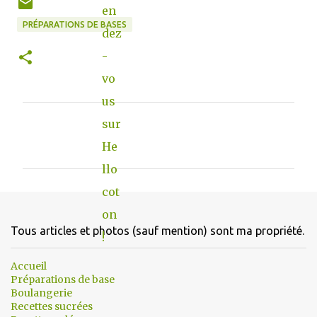
PRÉPARATIONS DE BASES
C
o
m
m
e
n
Tous articles et photos (sauf mention) sont ma propriété.
t
a
Accueil
Préparations de base
i
Boulangerie
r
Recettes sucrées