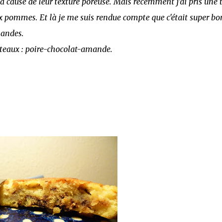
, à cause de leur texture poreuse. Mais récemment j'ai pris une 
ux pommes. Et là je me suis rendue compte que c'était super bo
mandes.
gâteaux : poire-chocolat-amande.