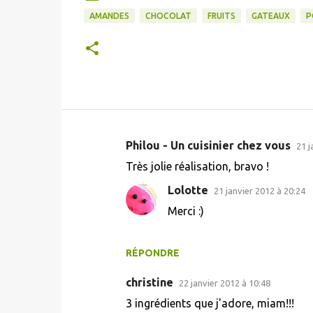
AMANDES
CHOCOLAT
FRUITS
GATEAUX
P
Philou - Un cuisinier chez vous
21 j
C
Très jolie réalisation, bravo !
o
Lolotte
21 janvier 2012 à 20:24
m
Merci :)
m
e
n
RÉPONDRE
t
christine
22 janvier 2012 à 10:48
a
3 ingrédients que j'adore, miam!!!
i