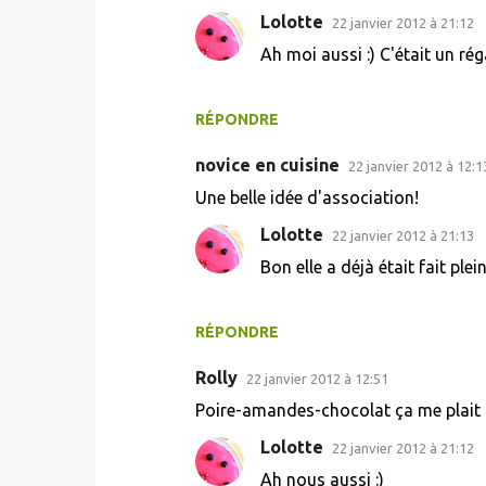
Lolotte
22 janvier 2012 à 21:12
r
Ah moi aussi :) C'était un rég
e
s
RÉPONDRE
novice en cuisine
22 janvier 2012 à 12:1
Une belle idée d'association!
Lolotte
22 janvier 2012 à 21:13
Bon elle a déjà était fait plei
RÉPONDRE
Rolly
22 janvier 2012 à 12:51
Poire-amandes-chocolat ça me plait 
Lolotte
22 janvier 2012 à 21:12
Ah nous aussi :)