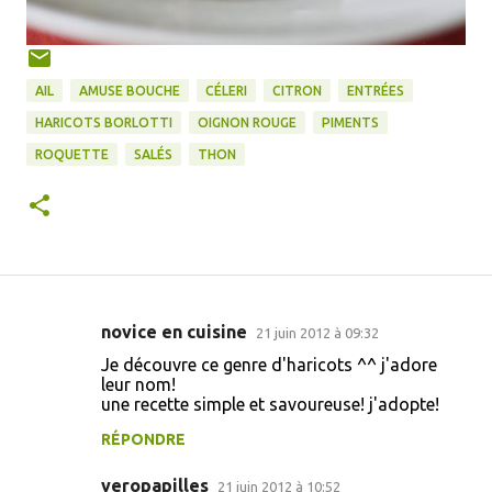
AIL
AMUSE BOUCHE
CÉLERI
CITRON
ENTRÉES
HARICOTS BORLOTTI
OIGNON ROUGE
PIMENTS
ROQUETTE
SALÉS
THON
novice en cuisine
21 juin 2012 à 09:32
C
Je découvre ce genre d'haricots ^^ j'adore
o
leur nom!
une recette simple et savoureuse! j'adopte!
m
m
RÉPONDRE
e
veropapilles
21 juin 2012 à 10:52