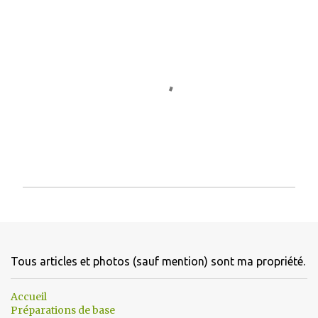
E
n
r
e
g
Tous articles et photos (sauf mention) sont ma propriété.
i
s
Accueil
t
Préparations de base
r