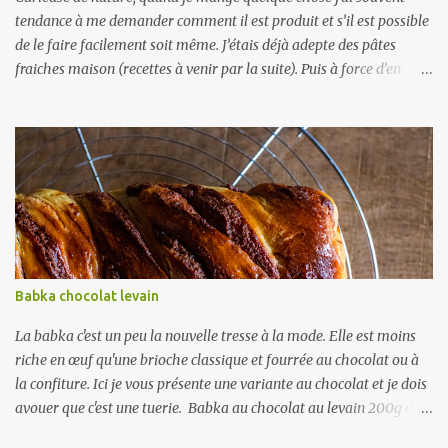
tendance à me demander comment il est produit et s’il est possible
de le faire facilement soit même. J’étais déjà adepte des pâtes
fraiches maison (recettes à venir par la suite). Puis à force d’en
faire, j'ai fini par me demander comment étaient réalisées les pâtes
sèches : sans œuf forcément pour pouvoir les conserver. Donc
simplement de l’eau de la farine. Mais comment peut-on leur
donner la forme, sèchent-elles avec un trou au milieu? J’ai fini par
trouver un extrudeur de pâte, de la même marque que ma
machine à pâte fraiche. Il y a un modèle avec moteur et un
manuel. Mon choix s’est porté sur le mode manuel ( Mercato -
Regina ). Après le 1 er essai, j'ai vite compris l’intérêt du moteur. Les
pâtes du commerce sont majoritairement réalisées avec du blé dur.
Babka chocolat levain
On lit un peu partout que le blé dur, plus riche en gluten, permet
une meilleure tenue des pâtes à la cuisson, qu’elles sont plus fermes
La babka c'est un peu la nouvelle tresse à la mode. Elle est moins
et meilleures en...
riche en œuf qu'une brioche classique et fourrée au chocolat ou à
la confiture. Ici je vous présente une variante au chocolat et je dois
avouer que c'est une tuerie. Babka au chocolat au levain 200g de
levain mur 600g de farine 10g de sel 200g de lait 85g de sucre 3