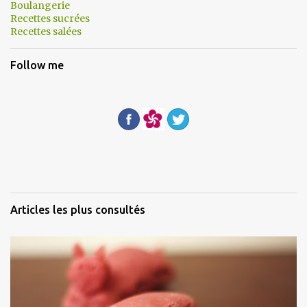
Boulangerie
e
r
Recettes sucrées
u
Recettes salées
n
c
Follow me
o
m
m
e
n
t
a
i
r
e
Articles les plus consultés