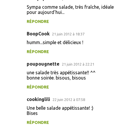
n
Sympa comme salade, très fraîche, idéale
t
pour aujourd'hui...
a
RÉPONDRE
i
BoopCook
r
21 juin 2012 à 18:37
e
humm...simple et délicieux !
s
RÉPONDRE
poupougnette
21 juin 2012 à 22:21
une salade très appétissante!! ^^
bonne soirée. bisous, bisous
RÉPONDRE
cookinglili
22 juin 2012 à 07:58
Une belle salade appétissante! :)
Bises
RÉPONDRE