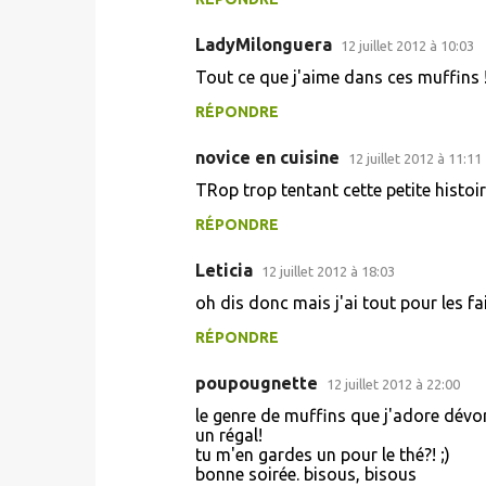
e
n
LadyMilonguera
12 juillet 2012 à 10:03
t
Tout ce que j'aime dans ces muffins 
a
RÉPONDRE
i
novice en cuisine
r
12 juillet 2012 à 11:11
e
TRop trop tentant cette petite histoir
s
RÉPONDRE
Leticia
12 juillet 2012 à 18:03
oh dis donc mais j'ai tout pour les fai
RÉPONDRE
poupougnette
12 juillet 2012 à 22:00
le genre de muffins que j'adore dévore
un régal!
tu m'en gardes un pour le thé?! ;)
bonne soirée. bisous, bisous