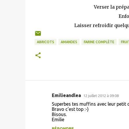
Verser la prépa
Enfo
Laisser refroidir quel
ABRICOTS
AMANDES
FARINE COMPLÈTE
FRUI
Emilieandlea
12 juillet 2012 à 09:08
C
Superbes tes muffins avec leur petit c
o
Bravo c'est top :-)
Bisous.
m
Emilie
m
RÉPONDRE