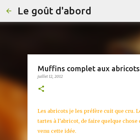
Le goût d'abord
Muffins complet aux abricot
juillet 12, 2012
Les abricots je les préfère cuit que cru. 
tartes à l’abricot, de faire quelque chos
venu cette idée.