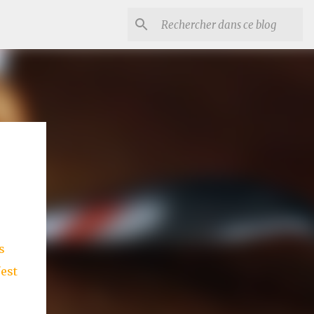
s
'est