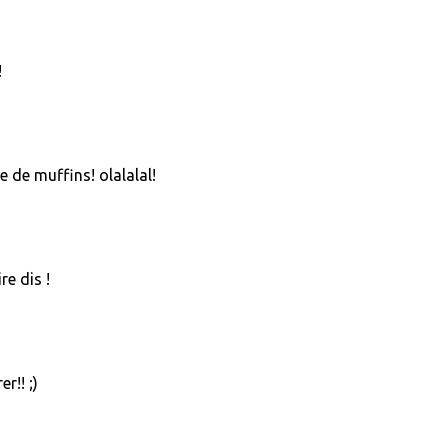
!
e de muffins! olalalal!
re dis !
r!! ;)