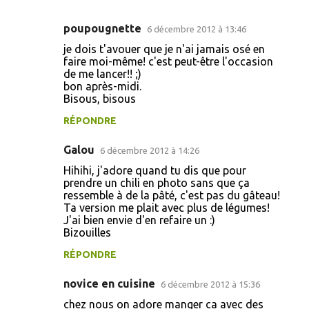
poupougnette
6 décembre 2012 à 13:46
C
je dois t'avouer que je n'ai jamais osé en
o
faire moi-même! c'est peut-être l'occasion
de me lancer!! ;)
m
bon après-midi.
m
Bisous, bisous
e
RÉPONDRE
n
Galou
6 décembre 2012 à 14:26
t
Hihihi, j'adore quand tu dis que pour
a
prendre un chili en photo sans que ça
i
ressemble à de la pâté, c'est pas du gâteau!
Ta version me plait avec plus de légumes!
r
J'ai bien envie d'en refaire un :)
e
Bizouilles
s
RÉPONDRE
novice en cuisine
6 décembre 2012 à 15:36
chez nous on adore manger ca avec des