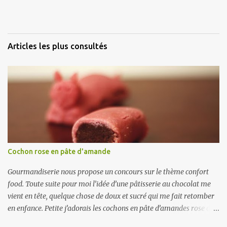
i
r
e
Articles les plus consultés
Cochon rose en pâte d'amande
Gourmandiserie nous propose un concours sur le thème confort
food. Toute suite pour moi l’idée d’une pâtisserie au chocolat me
vient en tête, quelque chose de doux et sucré qui me fait retomber
en enfance. Petite j’adorais les cochons en pâte d’amandes rose de
la boulangerie aussi bien pour le coté rigolo, que leur gout. J’ai ici