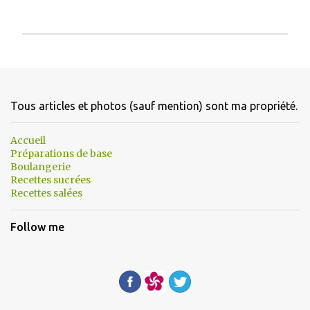
E
n
r
e
g
Tous articles et photos (sauf mention) sont ma propriété.
i
s
Accueil
t
Préparations de base
r
Boulangerie
e
r
Recettes sucrées
u
Recettes salées
n
c
Follow me
o
m
m
e
n
t
a