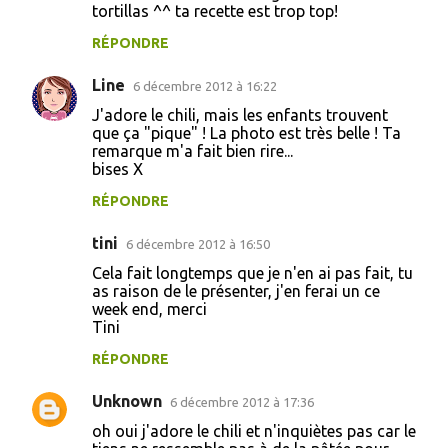
tortillas ^^ ta recette est trop top!
RÉPONDRE
Line
6 décembre 2012 à 16:22
J'adore le chili, mais les enfants trouvent
que ça "pique" ! La photo est très belle ! Ta
remarque m'a fait bien rire...
bises X
RÉPONDRE
tini
6 décembre 2012 à 16:50
Cela fait longtemps que je n'en ai pas fait, tu
as raison de le présenter, j'en ferai un ce
week end, merci
Tini
RÉPONDRE
Unknown
6 décembre 2012 à 17:36
oh oui j'adore le chili et n'inquiètes pas car le