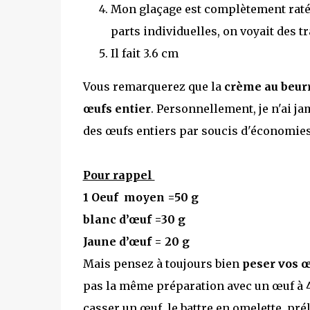
Mon glaçage est
complètement
raté
parts individuelles, on voyait des t
Il fait 3.6 cm
Vous remarquerez que la
crème au beur
œufs entier
. Personnellement, je n'ai ja
des œufs entiers par soucis d'économies 
Pour rappel
1 Oeuf moyen =50 g
blanc d’œuf =30 g
Jaune d’œuf = 20 g
Mais pensez à toujours bien
peser vos 
pas la même préparation avec un œuf à 4
casser un œuf, le battre en omelette, pré