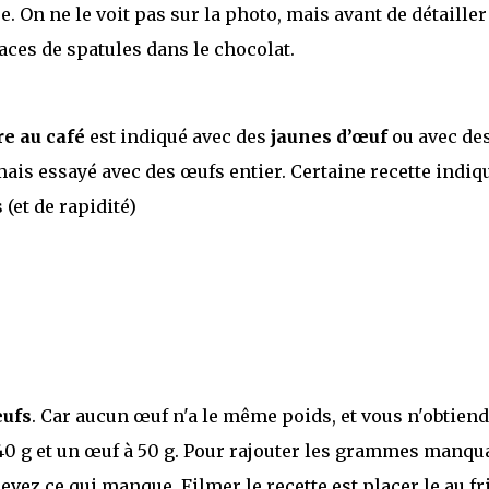
e. On ne le voit pas sur la photo, mais avant de détailler
races de spatules dans le chocolat.
re au café
est indiqué avec des
jaunes d’œuf
ou avec de
mais essayé avec des œufs entier. Certaine recette indiq
(et de rapidité)
œufs
. Car aucun œuf n'a le même poids, et vous n'obtien
0 g et un œuf à 50 g. Pour rajouter les grammes manqu
levez ce qui manque. Filmer le recette est placer le au fr