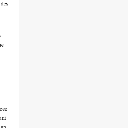
Pétrir pendant ~8min Ajouter petit à petit le
 des
beurre coupé en morceaux. Pétrir à nouveau
pendant environ 10 min. Le pétrissage est
fini quand la pâte se décolle de la cuve.
Couvrir la pâte et laisser reposer pendant
s
environ 5h à température ambiante. Il faut
surveiller la pâte, les temps de repos sont
ue
plus long avec un levain que la levure. Les
temps de pousse varient aussi en fonction du
le...
drez
ant
igo